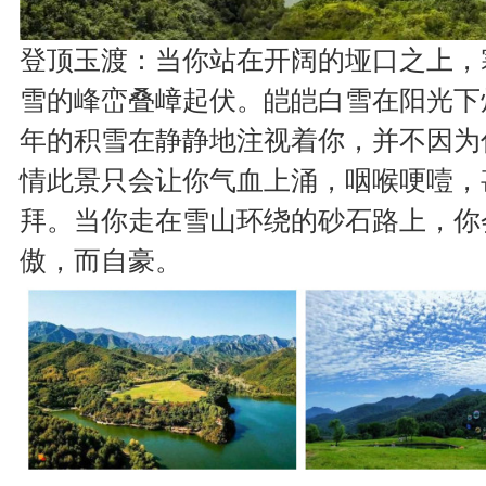
登顶玉渡：当你站在开阔的垭口之上，
雪的峰峦叠嶂起伏。皑皑白雪在阳光下
年的积雪在静静地注视着你，并不因为
情此景只会让你气血上涌，咽喉哽噎，
拜。当你走在雪山环绕的砂石路上，你
傲，而自豪。