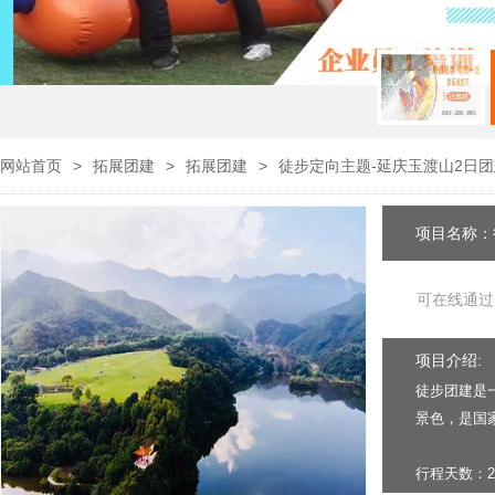
网站首页
>
拓展团建
>
拓展团建
>
徒步定向主题-延庆玉渡山2日团
项目名称：
可在线通过
项目介绍:
徒步团建是
景色，是国
行程天数：2