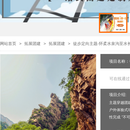
网站首页
>
拓展团建
>
拓展团建
>
徒步定向主题-怀柔水泉沟至水
项目名称：
可在线通过
项目介绍:
主题穿越团
户外体验式
性完成 “不