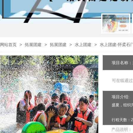
网站首页
>
拓展团建
>
拓展团建
>
水上团建
>
水上团建-怀柔石
项目名称：
可在线通过
项目介绍:
盛夏，组织
行程天数：2
产品说明：