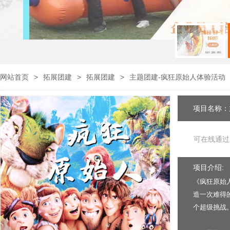
网站首页
>
拓展团建
>
拓展团建
>
主题团建-疯狂原始人体验活动
项目名称：
可在线通过
项目介绍:
《疯狂原始
造一次难得
个超级挑战